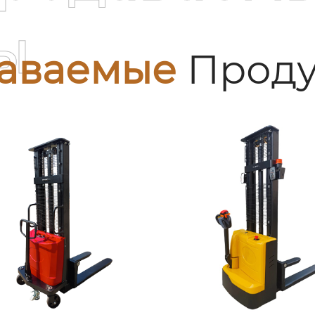
ы
аваемые
Проду