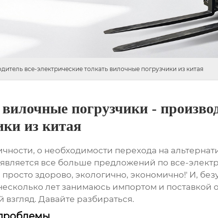
одитель все-электрические толкать вилочные погрузчики из китая
 вилочные погрузчики - произво
ики из китая
ности, о необходимости перехода на альтернати
появляется все больше предложений по
все-элект
 просто здорово, экологично, экономично!' И, безу
 несколько лет занимаюсь импортом и поставкой о
й взгляд. Давайте разбираться.
 проблемы