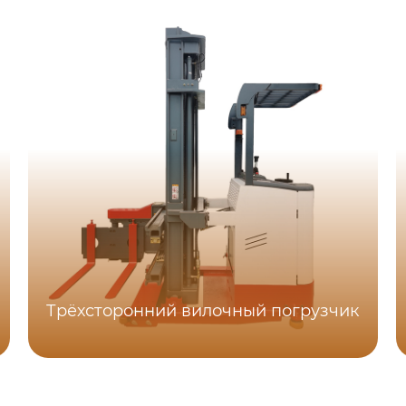
Трёхсторонний вилочный погрузчик