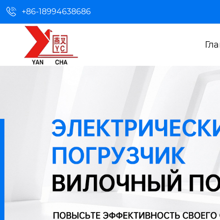

+86-18994638686
Гл