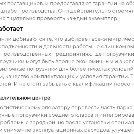
ых поставщиков, и предоставляют гарантии на об
асштабе производства. Они действительно стремя
ужно тщательно проверять каждый экземпляр.
аботает
ании добиваются те, кто выбирает
все-электричес
узоподъемности и дальности работы не слишком вы
 производственных предприятиях, где погрузчик
опогрузчики могут быть вполне экономичным и эк
 вилочные погрузчики
для более тяжелых условий
, качество комплектующих и условия гарантии. 
стей. И не стоит забывать о квалификации персон
делительном центре
огистическому оператору перевести часть парка 
очные погрузчики
среднего класса и интегриров
проблемы с зарядкой, но после установки специа
ли снижение эксплуатационных расходов, улучше