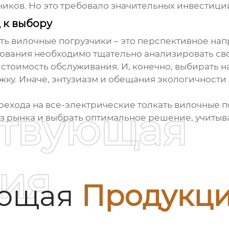
иков. Но это требовало значительных инвестици
 к выбору
ть вилочные погрузчики
– это перспективное напр
дования необходимо тщательно анализировать св
 стоимость обслуживания. И, конечно, выбирать
жку. Иначе, энтузиазм и обещания экологичности
рехода на
все-электрические толкать вилочные 
ствующая
з рынка и выбрать оптимальное решение, учитыв
ия
ующая
Продукц