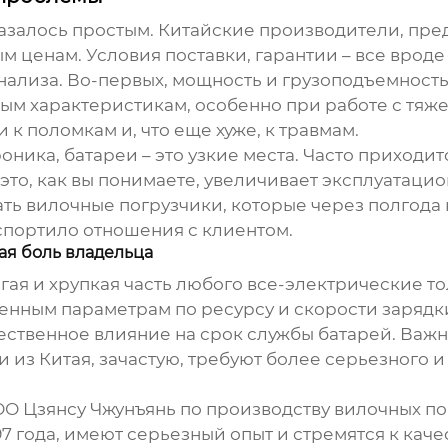
е казалось простым. Китайские производители, п
 ценам. Условия поставки, гарантии – все вроде 
нализа. Во-первых, мощность и грузоподъемность
ным характеристикам, особенно при работе с тяже
к поломкам и, что еще хуже, к травмам.
оника, батареи – это узкие места. Часто приходи
это, как вы понимаете, увеличивает эксплуатаци
ать вилочные погрузчики
, которые через полгода
спортило отношения с клиентом.
ая боль владельца
огая и хрупкая часть любого
все-электрические то
ленным параметрам по ресурсу и скорости зарядки
ественное влияние на срок службы батарей. Важн
и из Китая, зачастую, требуют более серьезного 
О Цзянсу Чжунъянь по производству вилочных по
97 года, имеют серьезный опыт и стремятся к кач