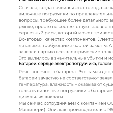
Сначала, когда появился этот тренд, вс
вилочные погрузчики
по привлекательным
вопросы, требующие более детального а
рынке, просто не соответствуют заявлен
серьезный риск, который может привести 
Во-вторых, качество компонентов. Электр
деталями, требующими частой замены. А 
завезли партию
все-электрические толк
Это вылилось в значительные убытки и и
Батареи: сердце электропогрузчика, головн
Речь, конечно, о батареях. Это самая дор
батареи зачастую не соответствуют заяв
температура, влажность – оказывают сущ
толкать вилочные погрузчики
с батареям
дизельные аналоги.
Мы сейчас сотрудничаем с компанией ОО
Машинери). Они, как производитель с 19