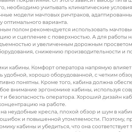
ого, необходимо учитывать климатические условия
ичные модели
мачтовых ричтраков
, адаптированны
у оптимального варианта.
онным полом рекомендуется использовать
мачтовы
ию и сцепление с поверхностью. А для работы н
дъемностью и увеличенным дорожным просветом.
борудования, снижению производительности и п
ки кабины. Комфорт оператора напрямую влияет 
ь удобной, хорошо оборудованной, с четким обзо
тивно понятны. Кроме того, кабина должна обес
бое внимание эргономике кабины, используя со
 и безопасность оператора. Хороший дизайн ка
концентрацию на работе.
 на неудобные кресла, плохой обзор и шум в каб
 ошибок и повышенной утомляемости. Поэтому, 
мику кабины и убедиться, что она соответствует 