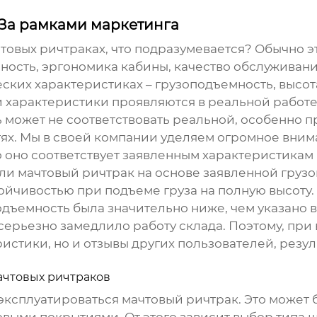
 За рамками маркетинга
товых ричтраках
, что подразумевается? Обычно э
ость, эргономика кабины, качество обслуживани
ких характеристиках – грузоподъемность, высота 
ти характеристики проявляются в реальной работе
 может не соответствовать реальной, особенно п
тях. Мы в своей компании уделяем огромное вни
то оно соответствует заявленным характеристикам
али
мачтовый ричтрак
на основе заявленной грузо
ойчивостью при подъеме груза на полную высоту. 
дъемность была значительно ниже, чем указано в
серьезно замедлило работу склада. Поэтому, при
ристики, но и отзывы других пользователей, резу
ачтовых ричтраков
 эксплуатироваться
мачтовый ричтрак
. Это может 
выми покрытиями. От этого зависит выбор типа 