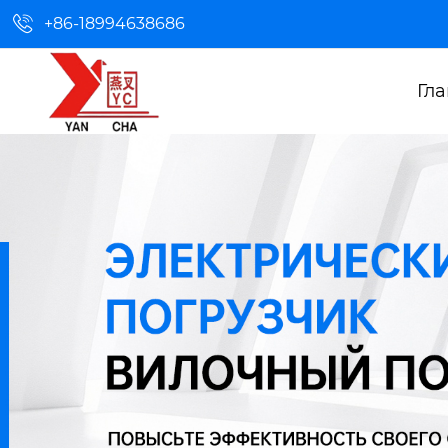

+86-18994638686
Гл