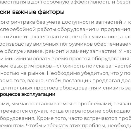
нвестиция в долгосрочную эффективность и безоп
ески важные факторы
ого ричтрака
без учета доступности запчастей и 
бесперебойной работы оборудования и продления
антийное и послегарантийное обслуживание, а т
производству вилочных погрузчиков обеспечивае
е обслуживание, ремонт и замену запчастей. У на
 и минимизировать время простоя оборудования.
мачтовых ричтраков
– сложность поиска запчастей
остью на рынке. Необходимо убедиться, что у п
роме того, важно, чтобы поставщик предлагал до
ь длительных простоев оборудования и снизить за
процессе эксплуатации
ами
, мы часто сталкиваемся с проблемами, свя
тречаются случаи, когда операторы не соблюдают
орудования. Кроме того, часто встречаются про
монтом. Чтобы избежать этих проблем, необход