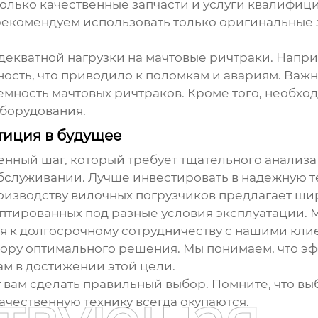
только качественные запчасти и услуги квалифи
рекомендуем использовать только оригинальные з
декватной нагрузки на
мачтовые ричтраки
. Напр
ть, что приводило к поломкам и авариям. Важн
ъемность
мачтовых ричтраков
. Кроме того, необх
оборудования.
тиция в будущее
венный шаг, который требует тщательного анализа
бслуживании. Лучше инвестировать в надежную те
оизводству вилочных погрузчиков предлагает ш
птированных под разные условия эксплуатации. М
я к долгосрочному сотрудничеству с нашими кли
ру оптимального решения. Мы понимаем, что эфф
вам в достижении этой цели.
 вам сделать правильный выбор. Помните, что в
ачественную технику всегда окупаются.