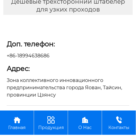
Дешевые трехсторонний штабелер
для узких проходов
Доп. телефон:
+86-18994638686
Адрес:
Зона коллективного инновационного
предпринимательства города Яован, Тайсин,
провинции Цзянсу
Авторское право©ООО Цзянсу Чжунъянь по




производству вилочных погрузчиков
Главная
Продукция
О Нас
Контакты