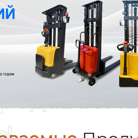
родаваем
ы