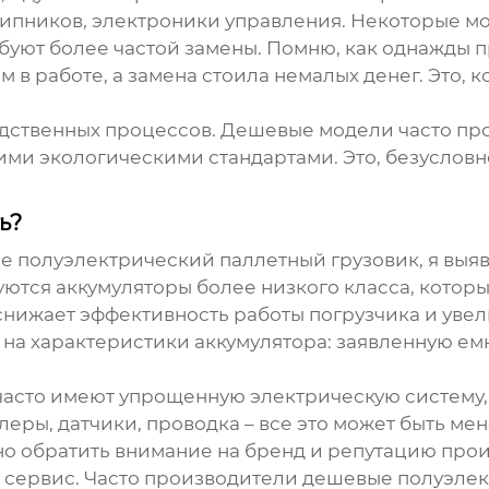
шипников, электроники управления. Некоторые м
ебуют более частой замены. Помню, как однажды 
в работе, а замена стоила немалых денег. Это, к
дственных процессов. Дешевые модели часто прои
и экологическими стандартами. Это, безусловно,
ь?
е полуэлектрический паллетный грузовик
, я вы
зуются аккумуляторы более низкого класса, котор
, снижает эффективность работы погрузчика и ув
на характеристики аккумулятора: заявленную емко
часто имеют упрощенную электрическую систему, 
ры, датчики, проводка – все это может быть ме
но обратить внимание на бренд и репутацию про
и сервис. Часто производители
дешевые полуэлек