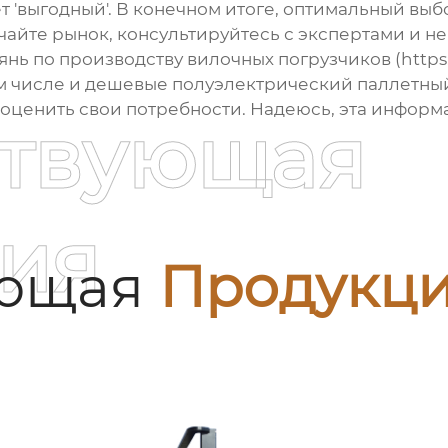
ет 'выгодный'. В конечном итоге, оптимальный выб
айте рынок, консультируйтесь с экспертами и не
нь по производству вилочных погрузчиков (https
м числе и
дешевые полуэлектрический паллетный
и оценить свои потребности. Надеюсь, эта инфор
ствующая
ия
ующая
Продукц