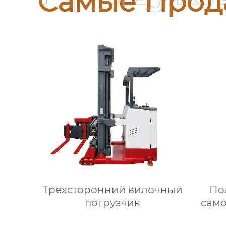
Самые Прод
Трёхсторонний вилочный
По
погрузчик
сам