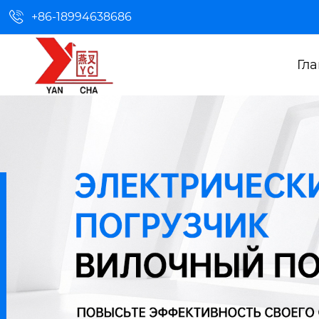

+86-18994638686
Гл