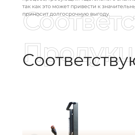
так как это может привести к значительн
Соответ
приносит долгосрочную выгоду.
Продукц
Соответств