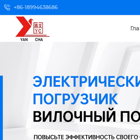

+86-18994638686
Гл