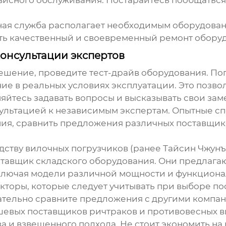
исная служба располагает необходимым оборудов
ить качественный и своевременный ремонт оборуд
консультации экспертов
шение, проведите тест-драйв оборудования. По
е в реальных условиях эксплуатации. Это позвол
няйтесь задавать вопросы и высказывать свои зам
сультацией к независимым экспертам. Опытные с
ия, сравнить предложения различных поставщик
дству вилочных погрузчиков (ранее Тайсин Чжунъя
тавщик складского оборудования. Они предлага
включая модели различной мощности и функциона
торы, которые следует учитывать при выборе пос
зательно сравните предложения с другими компа
евых поставщиков ричтраков и противовесных в
 и взвешенного подхода. Не стоит экономить на