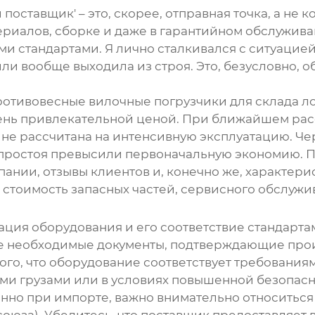
 поставщик' – это, скорее, отправная точка, а не 
ериалов, сборке и даже в гарантийном обслужива
и стандартами. Я лично сталкивался с ситуацией,
ли вообще выходила из строя. Это, безусловно, 
ротивовесные вилочные погрузчики
для склада л
ень привлекательной ценой. При ближайшем рас
не рассчитана на интенсивную эксплуатацию. Че
и простоя превысили первоначальную экономию. П
пании, отзывы клиентов и, конечно же, характер
 и стоимость запасных частей, сервисного обслуж
ация оборудования и его соответствие стандарта
се необходимые документы, подтверждающие про
того, что оборудование соответствует требования
ыми грузами или в условиях повышенной безопасн
нно при импорте, важно внимательно относиться
оюза). Убедитесь, что поставщик предоставляет