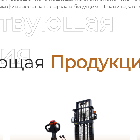
ым финансовым потерям в будущем. Помните, что с
ствующая
ия
ующая
Продукц