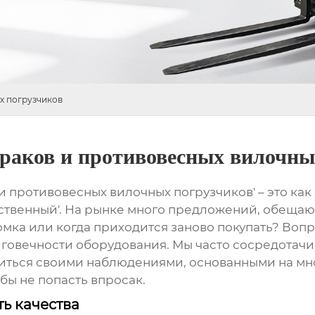
х погрузчиков
раков и противовесных вилочны
 противовесных вилочных погрузчиков' – это как 
чественный'. На рынке много предложений, обещаю
ломка или когда приходится заново покупать? Вопр
говечности оборудования. Мы часто сосредотачив
литься своими наблюдениями, основанными на мно
бы не попасть впросак.
ь качества