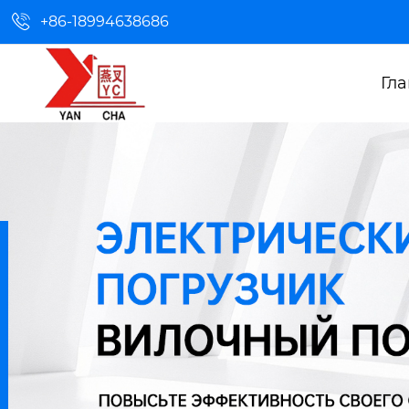

+86-18994638686
Гл