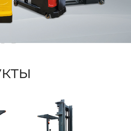
ые
кты