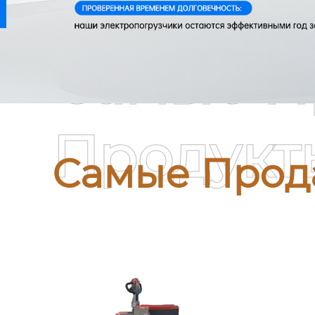
Самые П
Продукт
Самые Прод