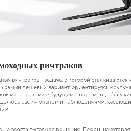
амоходных ричтраков
ных ричтраков
– задача, с которой сталкиваютс
ть самый дешевый вариант, ориентируясь исключи
льными затратами в будущем – на ремонт, обслужив
поделюсь своим опытом и наблюдениями, касающи
ции.
то не всегда выгодное решение. Порой, некоторая