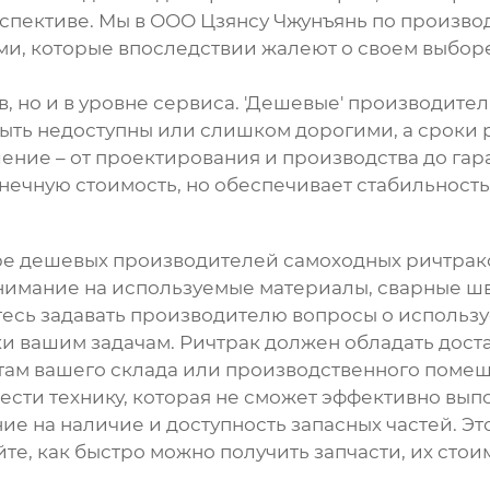
спективе. Мы в ООО Цзянсу Чжунъянь по произво
нтами, которые впоследствии жалеют о своем выбо
в, но и в уровне сервиса. 'Дешевые' производите
быть недоступны или слишком дорогими, а сроки
ние – от проектирования и производства до гар
онечную стоимость, но обеспечивает стабильност
ре
дешевых производителей самоходных ричтрак
внимание на используемые материалы, сварные ш
тесь задавать производителю вопросы о использ
ки вашим задачам. Ричтрак должен обладать дос
итам вашего склада или производственного помещ
ести технику, которая не сможет эффективно выпо
ие на наличие и доступность запасных частей. Э
те, как быстро можно получить запчасти, их сто