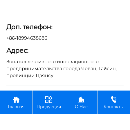
Доп. телефон:
+86-18994638686
Адрес:
Зона коллективного инновационного
предпринимательства города Яован, Тайсин,
провинции Цзянсу
Авторское право©ООО Цзянсу Чжунъянь по




производству вилочных погрузчиков
Главная
Продукция
О Нас
Контакты