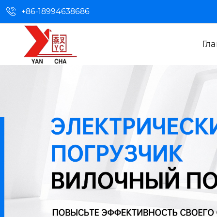

+86-18994638686
Гл