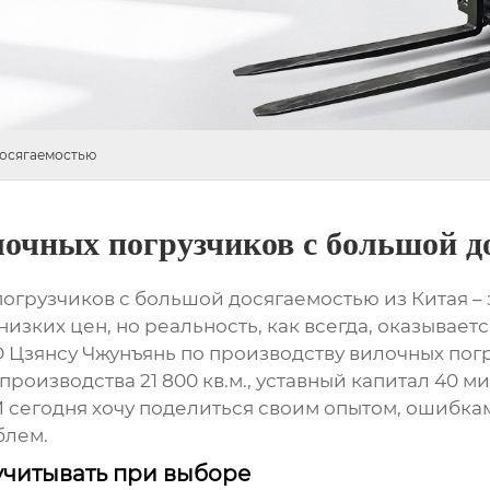
досягаемостью
очных погрузчиков с большой д
погрузчиков с большой досягаемостью
из Китая –
ких цен, но реальность, как всегда, оказывается 
О Цзянсу Чжунъянь по производству вилочных пог
 производства 21 800 кв.м., уставный капитал 40
 И сегодня хочу поделиться своим опытом, ошибк
блем.
 учитывать при выборе