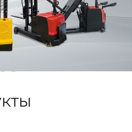
ые
кты