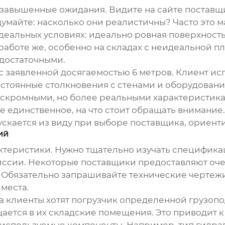
то завышенные ожидания. Видите на сайте поста
умайте: насколько они реалистичны? Часто это ма
еальных условиях: идеально ровная поверхность,
 работе же, особенно на складах с неидеальной 
едостаточными.
с заявленной досягаемостью 6 метров. Клиент ис
 постоянные столкновения с стенами и оборудован
е скромными, но более реальными характеристик
не единственное, на что стоит обращать внимание
пускается из виду при выборе поставщика, ориенти
ий
ктеристики. Нужно тщательно изучать спецификац
миссии. Некоторые поставщики предоставляют оч
Обязательно запрашивайте технические чертежи
места.
да клиенты хотят погрузчик определенной грузопо
щается в их складские помещения. Это приводит
 используемые компоненты. Например, тип гидрав