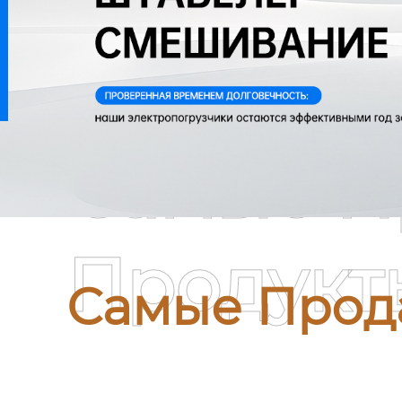
Самые П
Продукт
Самые Прод