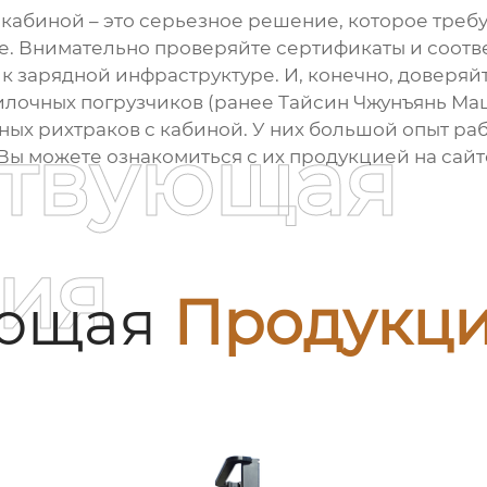
 кабиной
– это серьезное решение, которое треб
се. Внимательно проверяйте сертификаты и соотв
к зарядной инфраструктуре. И, конечно, доверя
лочных погрузчиков (ранее Тайсин Чжунъянь Маши
ных рихтраков с кабиной
. У них большой опыт ра
ствующая
ы можете ознакомиться с их продукцией на сай
ия
ующая
Продукц