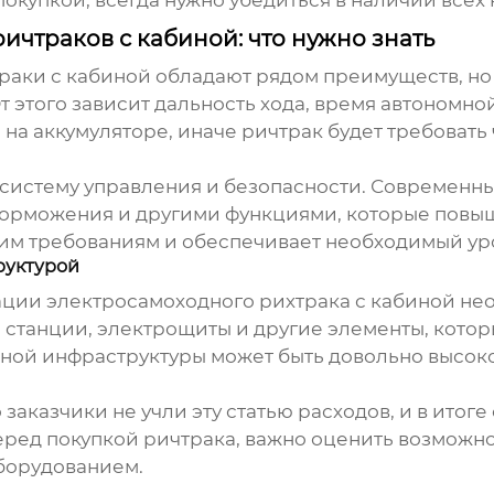
чтраков с кабиной: что нужно знать
раки с кабиной
обладают рядом преимуществ, но
т этого зависит дальность хода, время автономной
на аккумуляторе, иначе ричтрак будет требовать 
а систему управления и безопасности. Современ
торможения и другими функциями, которые повыш
шим требованиям и обеспечивает необходимый ур
руктурой
тации
электросамоходного рихтрака с кабиной
нео
е станции, электрощиты и другие элементы, кото
ной инфраструктуры может быть довольно высоко
 заказчики не учли эту статью расходов, и в итог
еред покупкой ричтрака, важно оценить возможн
борудованием.