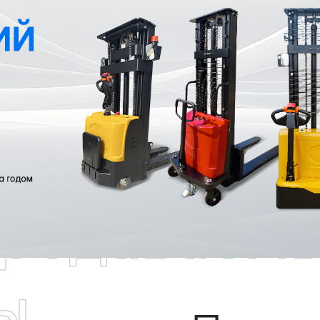
родаваем
ы