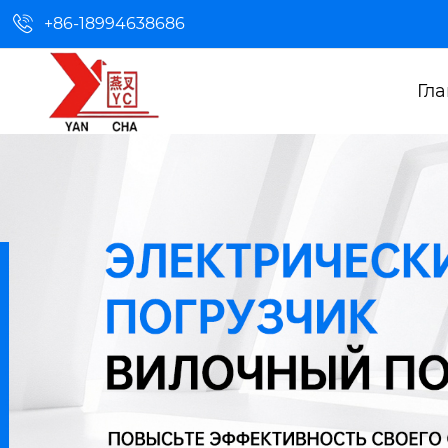

+86-18994638686
Гл