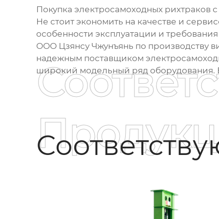
Покупка
электросамоходных рихтраков с
Не стоит экономить на качестве и серви
особенности эксплуатации и требования 
ООО Цзянсу Чжунъянь по производству ви
надежным поставщиком
электросамоход
Соответ
широкий модельный ряд оборудования. В
Продукц
Соответств