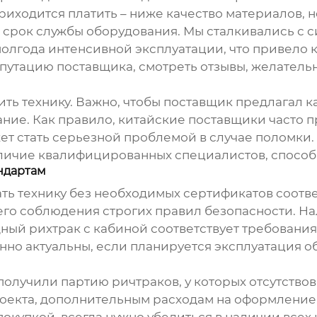
приходится платить – ниже качество материалов,
 срок службы оборудования. Мы сталкивались с с
полгода интенсивной эксплуатации, что привело 
путацию поставщика, смотреть отзывы, желатель
пить технику. Важно, чтобы поставщик предлагал 
ание. Как правило, китайские поставщики часто 
жет стать серьезной проблемой в случае поломки
наличие квалифицированных специалистов, способ
ндартам
ть технику без необходимых сертификатов соотве
го соблюдения строгих правил безопасности. На
ный рихтрак с кабиной
соответствует требовани
нно актуальны, если планируется эксплуатация о
получили партию ричтраков, у которых отсутств
оекта, дополнительным расходам на оформление д
покупкой, всегда нужно убедиться в наличии все