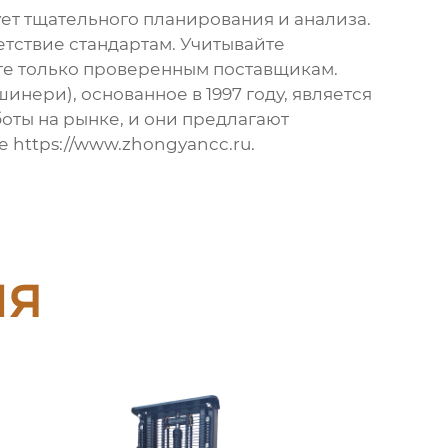
ует тщательного планирования и анализа.
етствие стандартам. Учитывайте
йте только проверенным поставщикам.
нери), основанное в 1997 году, является
боты на рынке, и они предлагают
те
https://www.zhongyancc.ru
.
ия