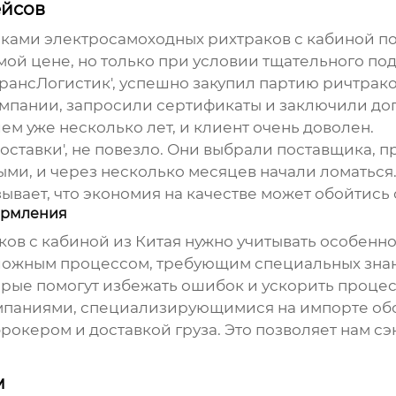
ейсов
иками
электросамоходных рихтраков с кабиной
по
ой цене, но только при условии тщательного под
ТрансЛогистик', успешно закупил партию ричтрак
пании, запросили сертификаты и заключили дого
ем уже несколько лет, и клиент очень доволен.
Доставки', не повезло. Они выбрали поставщика, 
ыми, и через несколько месяцев начали ломаться.
ывает, что экономия на качестве может обойтись 
ормления
ков с кабиной
из Китая нужно учитывать особенн
ложным процессом, требующим специальных знан
рые помогут избежать ошибок и ускорить процес
мпаниями, специализирующимися на импорте обор
кером и доставкой груза. Это позволяет нам сэк
м