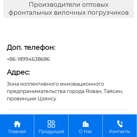
Производители оптовых
фронтальных вилочных погрузчиков
Доп. телефон:
+86-18994638686
Адрес:
Зона коллективного инновационного
предпринимательства города Яован, Тайсин,
провинции Цзянсу
Авторское право©ООО Цзянсу Чжунъянь по




производству вилочных погрузчиков
Главная
Продукция
О Нас
Контакты