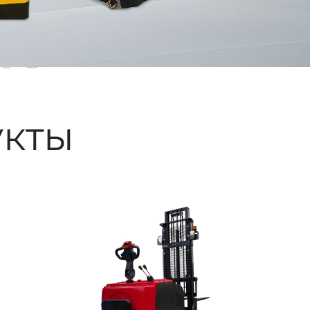
ые
кты