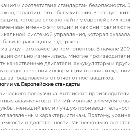
икация и соответствие стандартам безопасности. Э
важно, гарантийного обслуживания. Зачастую, ки
ации, которые сложно найти у европейских конк
ачем вам именно эти опции и как они повлияют н
'уникальной' системой управления, которая оказа
обавило расходов и задержек.
 из виду – это качество компонентов. В начале 2
ация сильно изменилась. Многие производители
ть качественные двигатели, аккумуляторы и друг
вать предоставления информации о происхождении
да запрашиваем этот отчет от поставщиков.
огии vs. Европейские стандарты
трического погрузчика. Китайские производители
тные аккумуляторы. Литий-ионные аккумуляторы, 
жбы, меньший вес и лучшую производительность.
ют заявленным характеристикам. Поэтому, крайн
й емкости и долговечности. Мы несколько раз ст
ой емкости аккумуляторов, но на практике они р