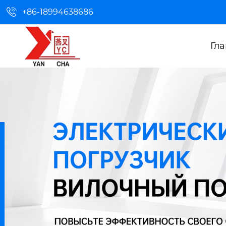

+86-18994638686
Гл