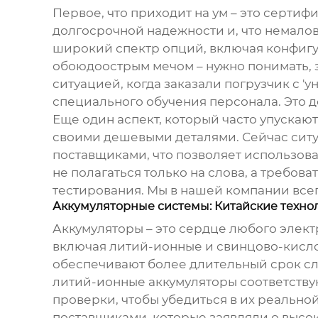
Первое, что приходит на ум – это сертиф
долгосрочной надежности и, что немало
широкий спектр опций, включая конфигур
обоюдоострым мечом – нужно понимать, з
ситуацией, когда заказали погрузчик с 
специального обучения персонала. Это д
Еще один аспект, который часто упускают
своими дешевыми деталями. Сейчас ситу
поставщиками, что позволяет использова
не полагаться только на слова, а требо
тестирования. Мы в нашей компании всег
Аккумуляторные системы: Китайские технол
Аккумуляторы – это сердце любого элек
включая литий-ионные и свинцово-кисло
обеспечивают более длительный срок слу
литий-ионные аккумуляторы соответству
проверки, чтобы убедиться в их реально
поставщиками, которые заявляли о высок