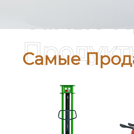
Самые П
Продукт
Самые Прод