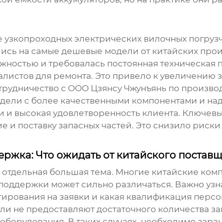
е
узкопроходных электрических вилочных погруз
ись на самые дешевые модели от китайских произ
жностью и требовалась постоянная техническая 
алистов для ремонта. Это привело к увеличению 
трудничество с ООО Цзянсу Чжунъянь по произво
 модели с более качественными компонентами и на
и и высокая удовлетворенность клиента. Ключев
е и поставку запасных частей. Это снизило риски
ржка: Что ожидать от китайского постав
о отдельная большая тема. Многие китайские ко
поддержки может сильно различаться. Важно узна
гирования на заявки и какая квалификация персо
ли не предоставляют достаточного количества за
борудования. В таких случаях, необходимо зара