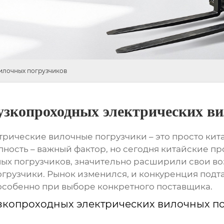
илочных погрузчиков
узкопроходных электрических в
трические вилочные погрузчики
– это просто ки
тупность – важный фактор, но сегодня китайские 
ных погрузчиков, значительно расширили свои во
 погрузчики. Рынок изменился, и конкуренция под
, особенно при выборе конкретного поставщика.
зкопроходных электрических вилочных п