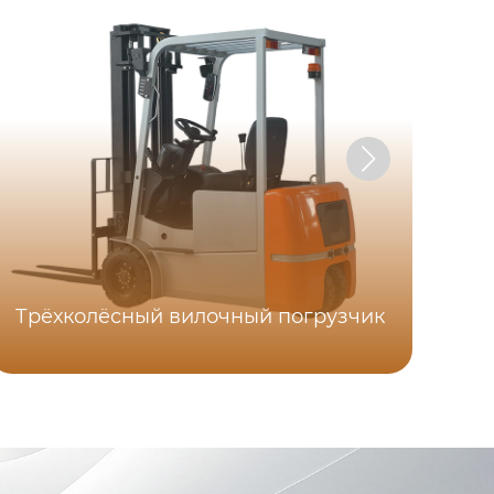
Трёхколёсный вилочный погрузчик