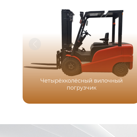
Четырёхколёсный вилочный
погрузчик