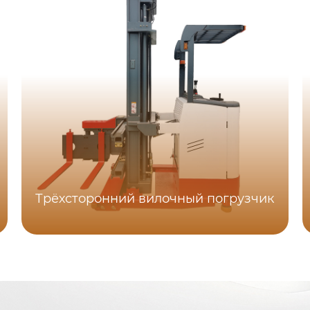
Трёхсторонний вилочный погрузчик