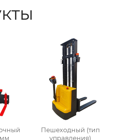
кты
лочный
Пешеходный (тип
 мм
управления)