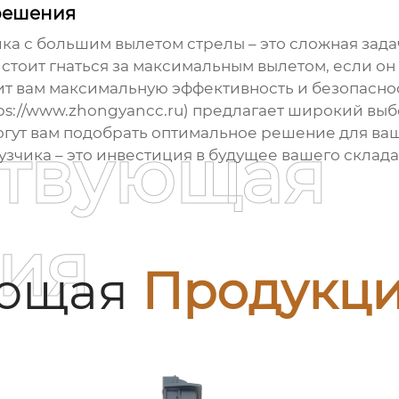
решения
ика с большим вылетом стрелы
– это сложная зад
стоит гнаться за максимальным вылетом, если он 
т вам максимальную эффективность и безопаснос
ps://www.zhongyancc.ru) предлагает широкий выб
гут вам подобрать оптимальное решение для ваши
ствующая
зчика – это инвестиция в будущее вашего склада
ия
ующая
Продукц