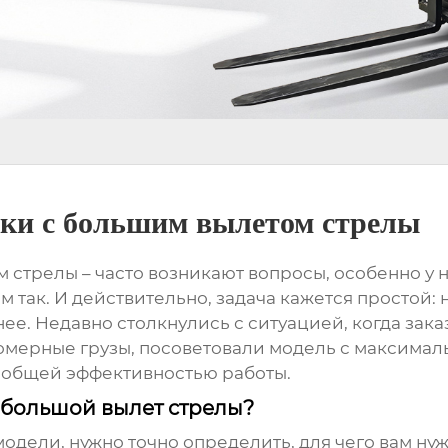
ки с большим вылетом стрелы
м стрелы
– часто возникают вопросы, особенно у н
ем так. И действительно, задача кажется простой:
е. Недавно столкнулись с ситуацией, когда заказ
ерные грузы, посоветовали модель с максимальн
 общей эффективностью работы.
 большой вылет стрелы?
дели, нужно точно определить, для чего вам нуж