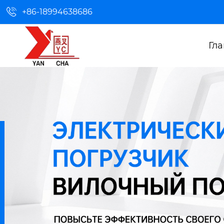

+86-18994638686
Гл