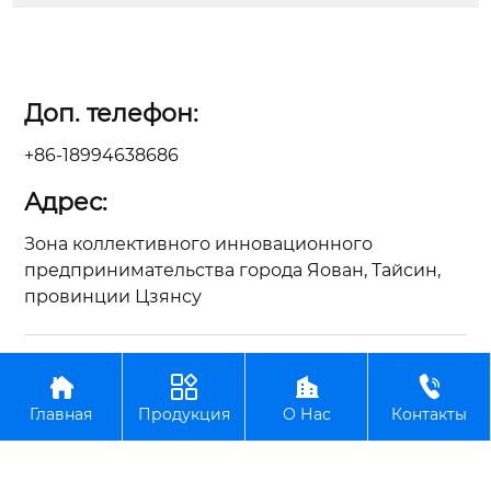
Доп. телефон:
+86-18994638686
Адрес:
Зона коллективного инновационного
предпринимательства города Яован, Тайсин,
провинции Цзянсу
Авторское право©ООО Цзянсу Чжунъянь по




производству вилочных погрузчиков
Главная
Продукция
О Нас
Контакты