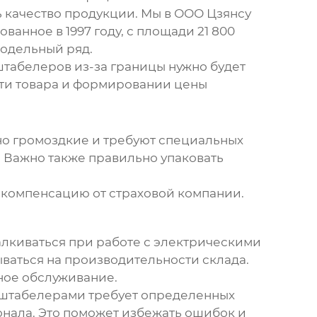
 качество продукции. Мы в ООО Цзянсу
анное в 1997 году, с площади 21 800
модельный ряд.
штабелеров
из-за границы нужно будет
сти товара и формировании цены
очно громоздкие и требуют специальных
. Важно также правильно упаковать
ь компенсацию от страховой компании.
алкиваться при работе с
электрическими
ываться на производительности склада.
ное обслуживание.
и штабелерами требует определенных
онала. Это поможет избежать ошибок и