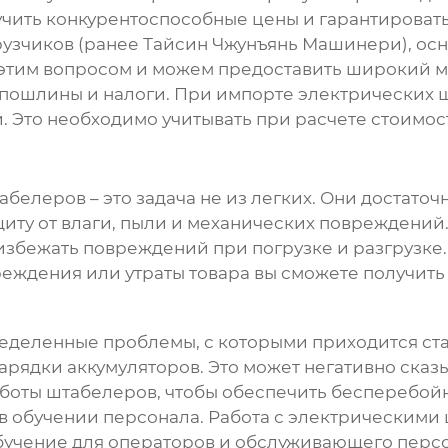
учить конкурентоспособные цены и гарантировать
узчиков (ранее Тайсин Чжунъянь Машинери), основ
 этим вопросом и можем предоставить широкий 
 пошлины и налоги. При импорте
электрических 
. Это необходимо учитывать при расчете стоимо
табелеров
– это задача не из легких. Они достат
иту от влаги, пыли и механических повреждений
избежать повреждений при погрузке и разгрузке.
вреждения или утраты товара вы сможете получит
определенные проблемы, с которыми приходится ст
зарядки аккумуляторов. Это может негативно сказ
боты штабелеров, чтобы обеспечить бесперебой
 в обучении персонала. Работа с электрическим
обучение для операторов и обслуживающего перс