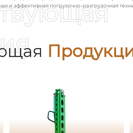
ствующая
ная и эффективная погрузочно-разгрузочная техни
ия
ующая
Продукц