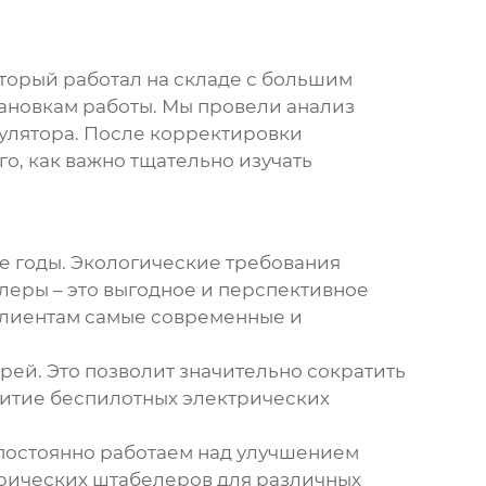
оторый работал на складе с большим
тановкам работы. Мы провели анализ
мулятора. После корректировки
о, как важно тщательно изучать
е годы. Экологические требования
елеры – это выгодное и перспективное
клиентам самые современные и
ей. Это позволит значительно сократить
витие беспилотных
электрических
 постоянно работаем над улучшением
рических штабелеров
для различных