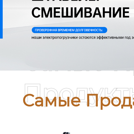
Самые П
Продукт
Самые Прод