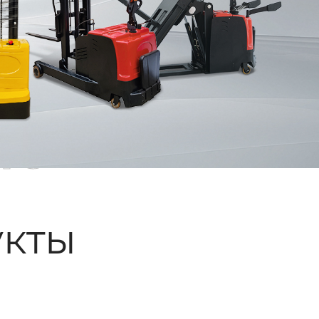
ые
кты