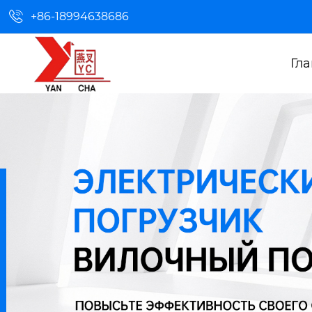

+86-18994638686
Гл