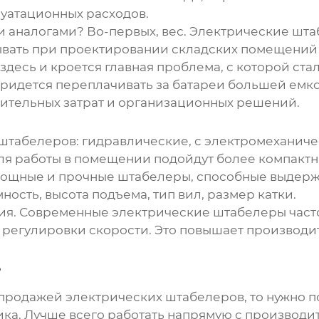
луатационных расходов.
и аналогами? Во-первых, вес. Электрические шта
тывать при проектировании складских помещени
т здесь и кроется главная проблема, с которой ст
придется переплачивать за батареи большей емк
нительных затрат и организационных решений.
 штабелеров
: гидравлические, с электромеханич
Для работы в помещении подойдут более компакт
мощные и прочные штабелеры, способные выдерж
ость, высота подъема, тип вил, размер катки.
ния. Современные электрические штабелеры част
регулировки скорости. Это повышает производи
?
 продажей электрических штабелеров
, то нужно 
ика. Лучше всего работать напрямую с производ