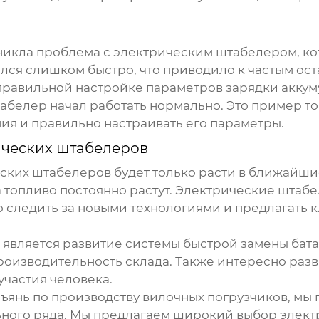
зникла проблема с
электрическим штабелером
, к
лся слишком быстро, что приводило к частым ос
еправильной настройке параметров зарядки акку
белер начал работать нормально. Это пример тог
ия и правильно настраивать его параметры.
ических штабелеров
еских штабелеров
будет только расти в ближайши
на топливо постоянно растут. Электрические штаб
 следить за новыми технологиями и предлагать 
вляется развитие системы быстрой замены батар
роизводительность склада. Также интересно раз
 участия человека.
нъянь по производству вилочных погрузчиков, мы
ного ряда. Мы предлагаем широкий выбор
элект