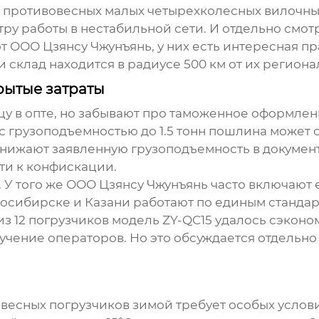
 противовесных малых четырехколесных вилочны
у работы в нестабильной сети. И отдельно смотр
от
ООО Цзянсу Чжунъянь
, у них есть интересная 
и склад находится в радиусе 500 км от их региона
рытые затраты
цу в опте, но забывают про таможенное оформлен
с грузоподъемностью до 1.5 тонн пошлина может о
нижают заявленную грузоподъемность в документ
ти к конфискации.
 У того же
ООО Цзянсу Чжунъянь
часто включают е
восибирске и Казани работают по единым стандарт
из 12 погрузчиков модель ZY-QC15 удалось сэконом
учение операторов. Но это обсуждается отдельно 
весных погрузчиков
зимой требует особых услов