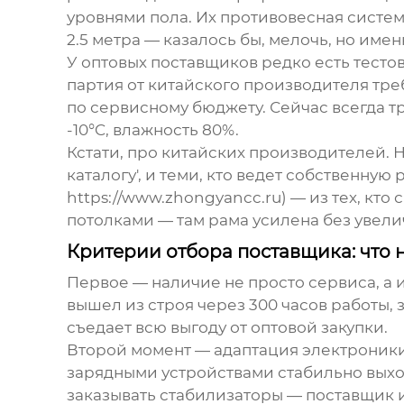
уровнями пола. Их противовесная систем
2.5 метра — казалось бы, мелочь, но имен
У
оптовых поставщиков
редко есть тесто
партия от китайского производителя тр
по сервисному бюджету. Сейчас всегда т
-10°C, влажность 80%.
Кстати, про китайских производителей. Н
каталогу', и теми, кто ведет собственную
https://www.zhongyancc.ru) — из тех, кто
потолками — там рама усилена без увелич
Критерии отбора поставщика: что 
Первое — наличие не просто сервиса, а
вышел из строя через 300 часов работы, з
съедает всю выгоду от оптовой закупки.
Второй момент — адаптация электроники 
зарядными устройствами стабильно выхо
заказывать стабилизаторы — поставщик и