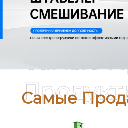
Самые П
Продукт
Самые Прод