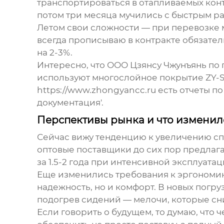
транспортироваться в отапливаемых конт
потом три месяца мучились с быстрым ра
Летом свои сложности — при перевозке 
всегда прописываю в контракте обязател
на 2-3%.
Интересно, что
ООО Цзянсу Чжунъянь по 
используют многослойное покрытие ZY-Sh
https://www.zhongyancc.ru есть отчеты п
документация'.
Перспективы рынка и что изменило
Сейчас вижу тенденцию к увеличению сп
оптовые поставщики
до сих пор предлаг
за 1.5-2 года при интенсивной эксплуатац
Еще изменились требования к эргономике
надежность, но и комфорт. В новых погру
подогрев сидений — мелочи, которые сн
Если говорить о будущем, то думаю, что 