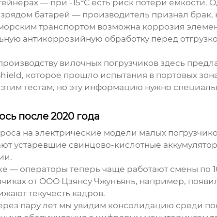
ейнерах — при -15°C есть риск потери емкости. О
зрядом батарей — производитель признал брак, 
морским транспортом возможна коррозия элемент
ьную антикоррозийную обработку перед отгрузко
производству вилочных погрузчиков
здесь предл
ield, которое прошло испытания в портовых зонах
о этим тестам, но эту информацию нужно специаль
сь после 2020 года
роса на электрические модели малых погрузчиков
ают устаревшие свинцово-кислотные аккумуляторы
ии.
 — операторы теперь чаще работают смены по 10-
зчиках от
ООО Цзянсу Чжунъянь
, например, появи
ижают текучесть кадров.
через пару лет мы увидим консолидацию среди по