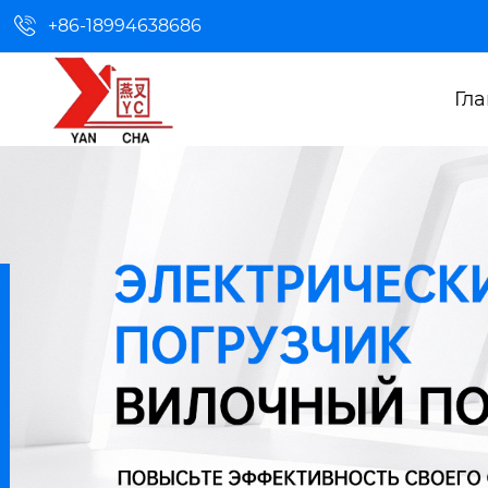

+86-18994638686
Гл