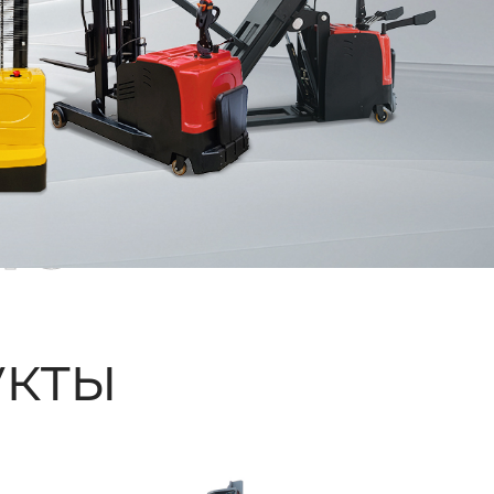
ые
кты