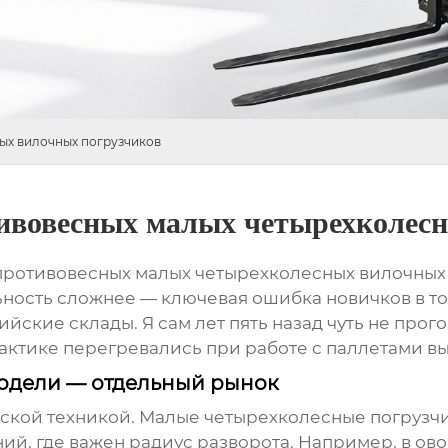
ых вилочных погрузчиков
ивовесных малых четырехколесн
противовесных малых четырехколесных вилочных
ность сложнее — ключевая ошибка новичков в том,
йские склады. Я сам лет пять назад чуть не прог
рактике перегревались при работе с паллетами в
одели — отдельный рынок
адской техникой. Малые четырехколесные погруз
, где важен радиус разворота. Например, в ов