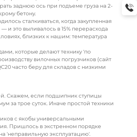
рать заднюю ось при подъеме груза на 2-
крому бетону.
дилось сталкиваться, когда закупленная
— и это выливалось в 15% перерасхода
словиях, близких к нашим: температура
дами, которые делают технику 'по
роизводству вилочных погрузчиков
(сайт
-QC20 часто беру для складов с низкими
ей. Скажем, если подшипник ступицы
имум за трое суток. Иначе простой техники
зчиков с якобы универсальными
ния. Пришлось в экстренном порядке
на 'неправильную эксплуатацию'.