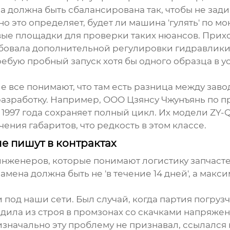
а должна быть сбалансирована так, чтобы не зади
но это определяет, будет ли машина 'гулять' по мо
вые площадки для проверки таких нюансов. Прихо
ебовала дополнительной регулировки гидравлики 
ребую пробный запуск хотя бы одного образца в у
е все понимают, что там есть разница между заво
 разработку. Например,
ООО Цзянсу Чжунъянь по п
 с 1997 года сохраняет полный цикл. Их модели ZY
ения габаритов, что редкость в этом классе.
не пишут в контрактах
 инженеров, которые понимают логистику запчаст
амена должна быть не 'в течение 14 дней', а макс
под наши сети. Был случай, когда партия погру
дила из строя в промзонах со скачками напряже
значально эту проблему не признавал, ссылался 