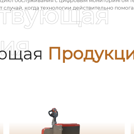
ый цикл обслуживания с цифровым мониторингом т
ствующая
т случай, когда технологии действительно помога
ия
ующая
Продукц