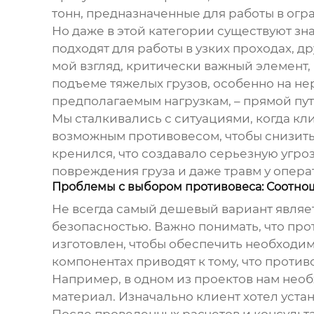
тонн, предназначенные для работы в огр
Но даже в этой категории существуют з
подходят для работы в узких проходах, д
мой взгляд, критически важный элемент,
подъеме тяжелых грузов, особенно на н
предполагаемым нагрузкам, – прямой пут
Мы сталкивались с ситуациями, когда к
возможным противовесом, чтобы снизить 
кренился, что создавало серьезную угроз
повреждения груза и даже травм у опера
Проблемы с выбором противовеса: Соотно
Не всегда самый дешевый вариант являе
безопасностью. Важно понимать, что
про
изготовлен, чтобы обеспечить необходим
компонентах приводят к тому, что
против
Например, в одном из проектов нам нео
материал. Изначально клиент хотел уста
После проведенных расчетов и консульт