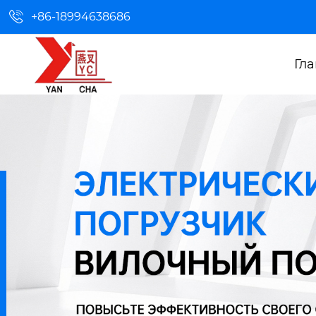

+86-18994638686
Гл