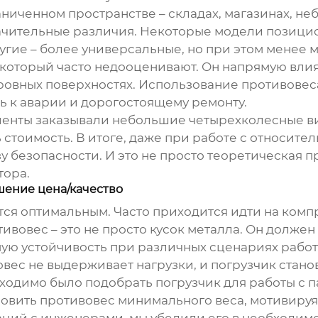
аниченном пространстве – складах, магазинах, 
начительные различия. Некоторые модели позицио
ругие – более универсальные, но при этом менее 
 который часто недооценивают. Он напрямую влия
еровных поверхностях. Использование
противовес
ь к аварии и дорогостоящему ремонту.
лиенты заказывали
небольшие четырехколесные в
стоимость. В итоге, даже при работе с относите
у безопасности. И это не просто теоретическая 
тора.
шение цена/качество
тся оптимальным. Часто приходится идти на ком
тивовес
– это не просто кусок металла. Он долже
ую устойчивость при различных сценариях работы
овес
не выдерживает нагрузки, и погрузчик стан
бходимо было подобрать погрузчик для работы с
новить
противовес
минимального веса, мотивируя
аций с инженерами, мы убедили его в необходимо