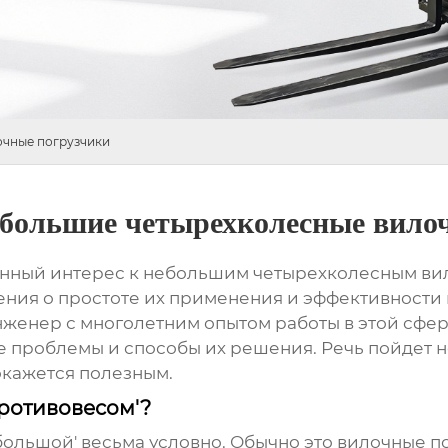
очные погрузчики
ебольшие четырехколесные вило
нный интерес к
небольшим четырехколесным ви
ния о простоте их применения и эффективности 
 инженер с многолетним опытом работы в этой сфе
 проблемы и способы их решения. Речь пойдет не
окажется полезным.
противовесом'?
ебольшой' весьма условно. Обычно это вилочные п