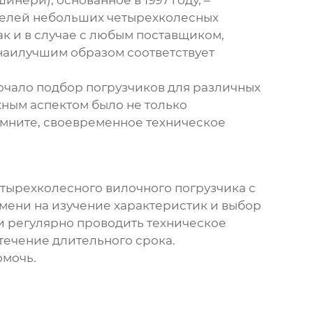
делей
небольших четырехколесных
как и в случае с любым поставщиком,
наилучшим образом соответствует
ючало подбор погрузчиков для различных
жным аспектом было не только
омните, своевременное техническое
тырехколесного вилочного погрузчика
с
емени на изучение характеристик и выбор
и регулярно проводить техническое
течение длительного срока.
омочь.