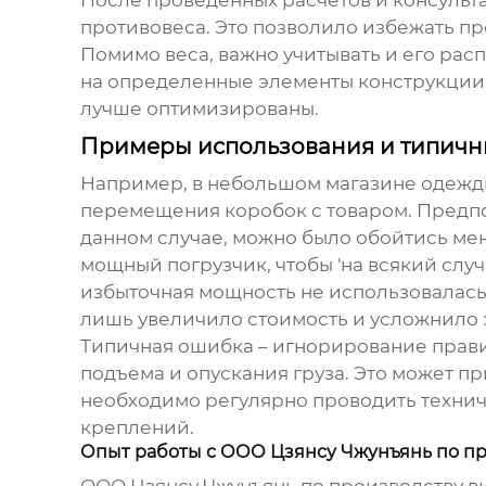
противовеса
. Это позволило избежать п
Помимо веса, важно учитывать и его ра
на определенные элементы конструкции, 
лучше оптимизированы.
Примеры использования и типич
Например, в небольшом магазине одежд
перемещения коробок с товаром. Предпол
данном случае, можно было обойтись м
мощный погрузчик, чтобы 'на всякий случ
избыточная мощность не использовалась.
лишь увеличило стоимость и усложнило 
Типичная ошибка – игнорирование прав
подъема и опускания груза. Это может п
необходимо регулярно проводить технич
креплений.
Опыт работы с ООО Цзянсу Чжунъянь по пр
ООО Цзянсу Чжунъянь по производству ви