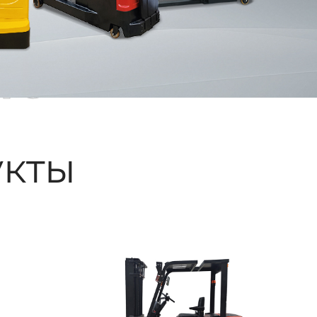
ые
кты