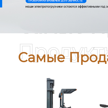
Самые П
Продукт
Самые Прод