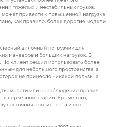
ении тяжелых и нестабильных грузов.
а может привести к повышенной нагрузке
лане, как правило, более дорогие модели
лесный вилочный погрузчик
для
ких маневров и больших нагрузок. В
. Но клиент решил использовать более
ренным для небольшого пространства, а
оторое не принесло никакой пользы, а
одъемности или несоблюдение правил
е, к серьезной аварии. Кроме того,
рку состояния
противовеса
и его
нери), основанное в 1997 году, –