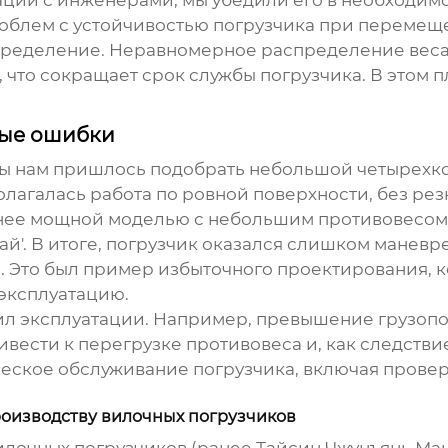
роблем с устойчивостью погрузчика при перемещ
спределение. Неравномерное распределение вес
что сокращает срок службы погрузчика. В этом п
ные ошибки
ы нам пришлось подобрать
небольшой четырехко
агалась работа по ровной поверхности, без рез
енее мощной моделью с небольшим
противовесом
ай'. В итоге, погрузчик оказался слишком манев
 Это был пример избыточного проектирования, к
эксплуатацию.
ил эксплуатации. Например, превышение грузоп
ривести к перегрузке
противовеса
и, как следстви
еское обслуживание погрузчика, включая прове
оизводству вилочных погрузчиков
лочных погрузчиков (ранее Тайсин Чжунъянь Маши