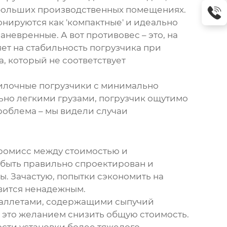
небольших производственных помещениях.
нируются как 'компактные' и идеально
маневренные. А вот
противовес
– это, на
ет на стабильность погрузчика при
а
, который не соответствует
илочные погрузчики
с минимально
льно легкими грузами, погрузчик ощутимо
проблема – мы видели случаи
промисс между стоимостью и
н быть правильно спроектирован и
. Зачастую, попытки сэкономить на
овится ненадежным.
 паллетами, содержащими сыпучий
 это желанием снизить общую стоимость.
сти установки более тяжелого