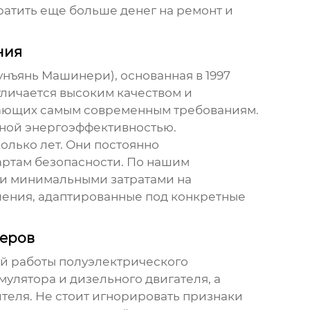
ратить еще больше денег на ремонт и
ния
нъянь Машинери), основанная в 1997
тличается высоким качеством и
чающих самым современным требованиям.
нной энергоэффективностью.
олько лет. Они постоянно
артам безопасности. По нашим
 и минимальными затратами на
ения, адаптированные под конкретные
леров
ой работы
полуэлектрического
мулятора и дизельного двигателя, а
теля. Не стоит игнорировать признаки