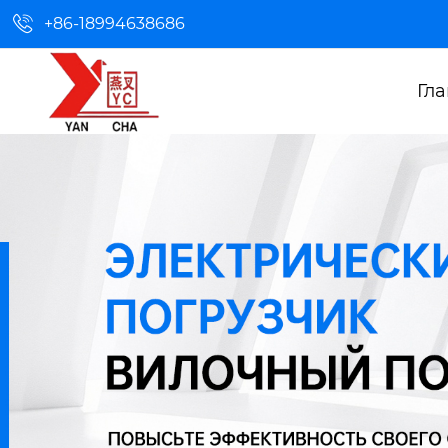

+86-18994638686
Гл