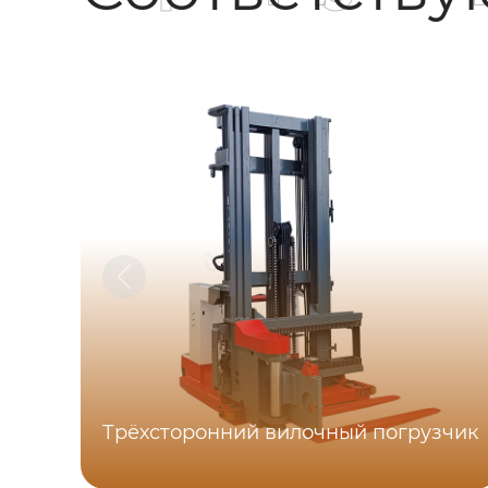
Трёхсторонний вилочный погрузчик