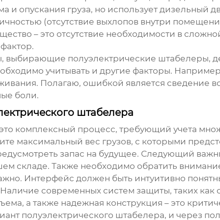
ма и опускания груза, но использует дизельный д
ичностью (отсутствие выхлопов внутри помещени
щество – это отсутствие необходимости в сложной
 фактор.
нты, выбирающие
полуэлектрические штабелеры
, 
необходимо учитывать и другие факторы. Наприме
уживания. Полагаю, ошибкой является сведение вс
ные боли.
лектрического штабелера
 это комплексный процесс, требующий учета мно
ите максимальный вес грузов, с которыми предст
редусмотреть запас на будущее. Следующий важн
шем складе. Также необходимо обратить внимани
важно. Интерфейс должен быть интуитивно понятн
. Наличие современных систем защиты, таких как
ема, а также надежная конструкция – это критиче
риант
полуэлектрического штабелера
, и через п