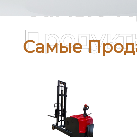
Самые П
Продукт
Самые Прод