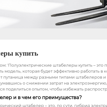
леры купить
м: '
Полуэлектрические штабелеры купить
– это 
 модель, которая будет эффективно работать в к
ет путаница между разными типами штабелеров и
думавшись о снижении затрат на электроэнергию
тся поделиться опытом, чтобы избежать распрост
елер и в чем его преимущества?
трический штабелер
– это, по сути, гибрид элек