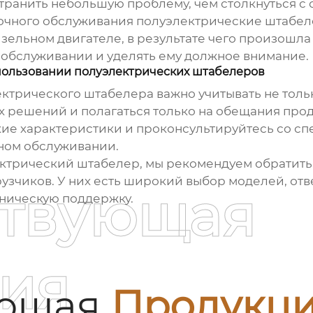
транить небольшую проблему, чем столкнуться с
аточного обслуживания
полуэлектрические штабе
изельном двигателе, в результате чего произошл
 обслуживании и уделять ему должное внимание.
ользовании полуэлектрических штабелеров
ектрического штабелера
важно учитывать не тольк
х решений и полагаться только на обещания прод
кие характеристики и проконсультируйтесь со спе
ном обслуживании.
ктрический штабелер
, мы рекомендуем обратит
рузчиков. У них есть широкий выбор моделей, от
ствующая
ническую поддержку.
ия
ующая
Продукц