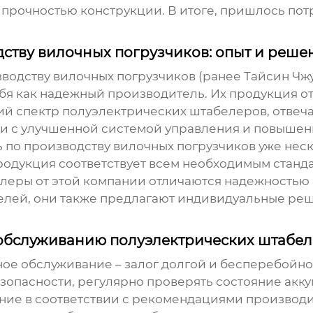
прочностью конструкции. В итоге, пришлось пот
ству вилочных погрузчиков: опыт и реше
водству вилочных погрузчиков (ранее Тайсин Чжу
бя как надежный производитель. Их продукция о
ий спектр
полуэлектрических штабелеров
, отве
ли с улучшенной системой управления и повыше
по производству вилочных погрузчиков уже неск
продукция соответствует всем необходимым станд
елеры
от этой компании отличаются надежностью
елей, они также предлагают индивидуальные реш
 обслуживанию полуэлектрических штабе
ое обслуживание – залог долгой и бесперебойн
зопасности, регулярно проверять состояние акку
ние в соответствии с рекомендациями производи