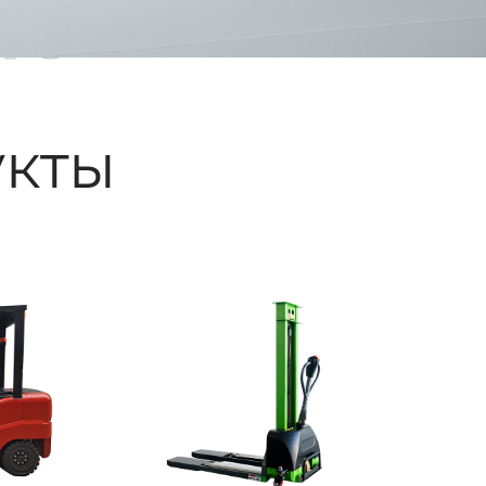
ые
кты