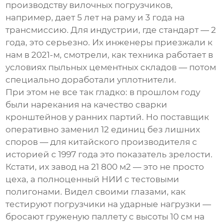
производству вилочных погрузчиков
,
например, дает 5 лет на раму и 3 года на
трансмиссию. Для индустрии, где стандарт — 2
года, это серьезно. Их инженеры приезжали к
нам в 2021-м, смотрели, как техника работает в
условиях пыльных цементных складов — потом
специально доработали уплотнители.
При этом не все так гладко: в прошлом году
были нарекания на качество сварки
кронштейнов у ранних партий. Но поставщик
оперативно заменил 12 единиц без лишних
споров — для китайского производителя с
историей с 1997 года это показатель зрелости.
Кстати, их завод на 21 800 м2 — это не просто
цеха, а полноценный НИИ с тестовыми
полигонами. Видел своими глазами, как
тестируют погрузчики на ударные нагрузки —
бросают груженую паллету с высоты 10 см на