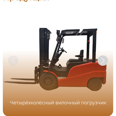
Четырёхколёсный вилочный погрузчик