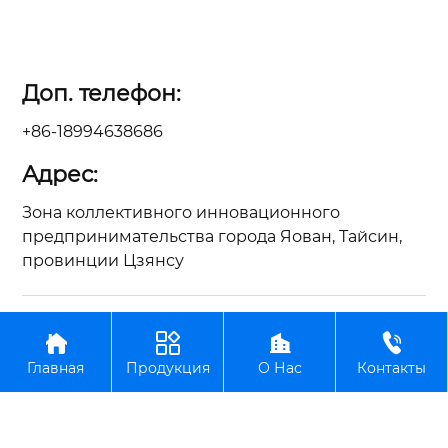
Доп. телефон:
+86-18994638686
Адрес:
Зона коллективного инновационного
предпринимательства города Яован, Тайсин,
провинции Цзянсу
Авторское право©ООО Цзянсу Чжунъянь по




производству вилочных погрузчиков
Главная
Продукция
О Нас
Контакты