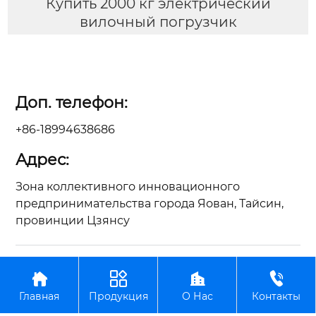
Купить 2000 кг электрический
вилочный погрузчик
Доп. телефон:
+86-18994638686
Адрес:
Зона коллективного инновационного
предпринимательства города Яован, Тайсин,
провинции Цзянсу
Авторское право©ООО Цзянсу Чжунъянь по




производству вилочных погрузчиков
Главная
Продукция
О Нас
Контакты