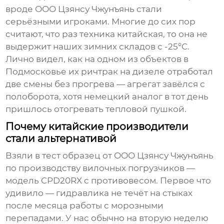
вроде ООО Цзянсу Чжунъянь стали
серьёзными игроками. Многие до сих пор
считают, что раз техника китайская, то она не
выдержит наших зимних складов с -25°C.
Лично видел, как на одном из объектов в
Подмосковье их ричтрак на дизеле отработал
две смены без прогрева — агрегат завёлся с
полоборота, хотя немецкий аналог в тот день
пришлось отогревать тепловой пушкой.
Почему китайские производители
стали альтернативой
Взяли в тест образец от
ООО Цзянсу Чжунъянь
по производству вилочных погрузчиков
—
модель CPD20RX с противовесом. Первое что
удивило — гидравлика не течёт на стыках
после месяца работы с морозными
перепадами. У нас обычно на вторую неделю