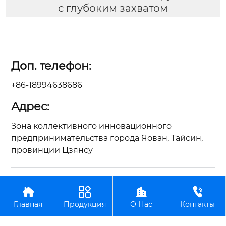
с глубоким захватом
Доп. телефон:
+86-18994638686
Адрес:
Зона коллективного инновационного
предпринимательства города Яован, Тайсин,
провинции Цзянсу
Авторское право©ООО Цзянсу Чжунъянь по




производству вилочных погрузчиков
Главная
Продукция
О Нас
Контакты