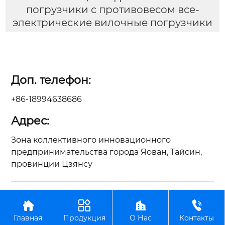
погрузчики с противовесом все-
электрические вилочные погрузчики
Доп. телефон:
+86-18994638686
Адрес:
Зона коллективного инновационного
предпринимательства города Яован, Тайсин,
провинции Цзянсу
Авторское право©ООО Цзянсу Чжунъянь по




производству вилочных погрузчиков
Главная
Продукция
О Нас
Контакты