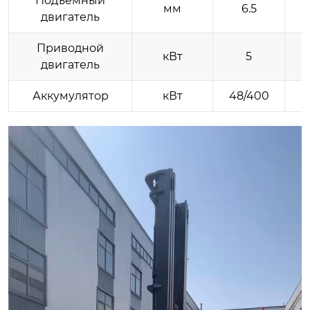
Подъемный
мм
6.5
двигатель
Приводной
кВт
5
двигатель
Аккумулятор
кВт
48/400
4
视
频
播
放
器