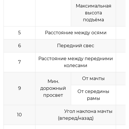
Максимальная
высота
подъёма
5
Расстояние между осями
6
Передний свес
Расстояние между передними
7
колесами
От мачты
Мин.
9
дорожный
От середины
просвет
рамы
Угол наклона мачты
10
(вперед/назад)