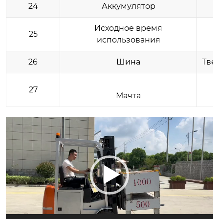
24
Аккумулятор
Исходное время
25
использования
26
Шина
Тве
27
Мачта
视
频
播
放
器