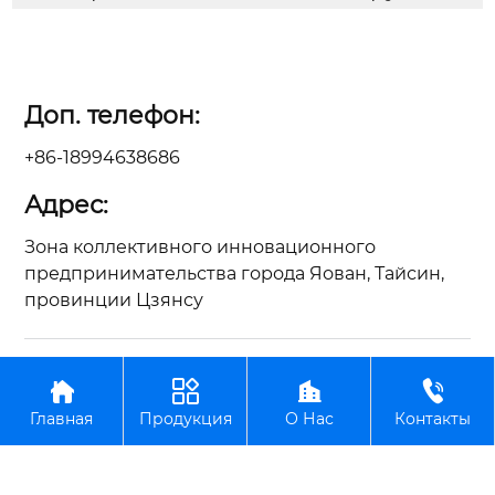
Доп. телефон:
+86-18994638686
Адрес:
Зона коллективного инновационного
предпринимательства города Яован, Тайсин,
провинции Цзянсу
Авторское право©ООО Цзянсу Чжунъянь по




производству вилочных погрузчиков
Главная
Продукция
О Нас
Контакты