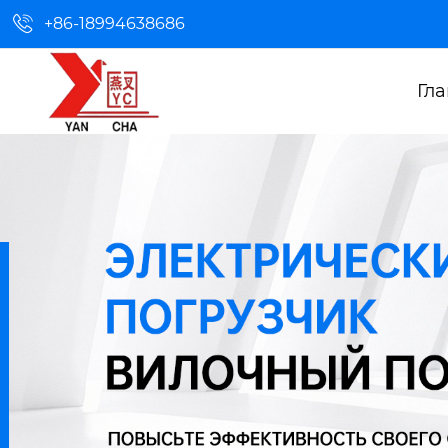

+86-18994638686
Гл