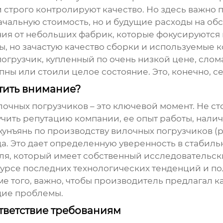
рого контролируют качество. Но здесь важно пон
чальную стоимость, но и будущие расходы на обс
ия от небольших фабрик, которые фокусируются 
, но зачастую качество сборки и используемые к
 погрузчик, купленный по очень низкой цене, слом
пны или стоили целое состояние. Это, конечно, с
тить внимание?
лочных погрузчиков
– это ключевой момент. Не с
чить репутацию компании, ее опыт работы, налич
жунъянь по производству вилочных погрузчиков (
ода. Это дает определенную уверенность в стабил
я, который имеет собственный исследовательски
 курсе последних технологических тенденций и по
е того, важно, чтобы производитель предлагал 
щие проблемы.
тветствие требованиям