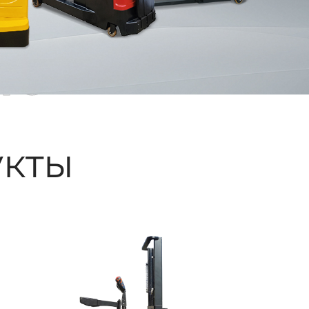
ые
кты