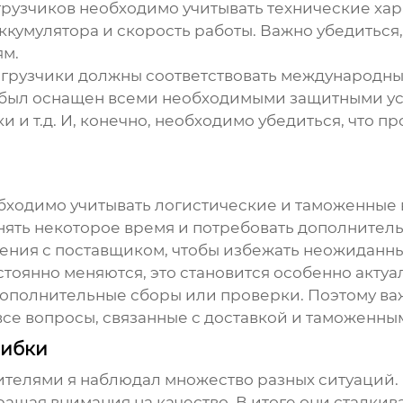
грузчиков
необходимо учитывать технические хар
ккумулятора и скорость работы. Важно убедиться
ям.
погрузчики должны соответствовать международны
ик был оснащен всеми необходимыми защитными ус
 и т.д. И, конечно, необходимо убедиться, что 
бходимо учитывать логистические и таможенные 
нять некоторое время и потребовать дополнитель
ения с поставщиком, чтобы избежать неожиданны
стоянно меняются, это становится особенно акту
дополнительные сборы или проверки. Поэтому ва
все вопросы, связанные с доставкой и таможенн
шибки
телями я наблюдал множество разных ситуаций. 
ащая внимания на качество. В итоге они сталкив