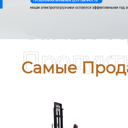
Самые П
Продукт
Самые Прод