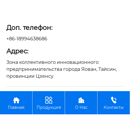
Доп. телефон:
+86-18994638686
Адрес:
Зона коллективного инновационного
предпринимательства города Яован, Тайсин,
провинции Цзянсу
Авторское право©ООО Цзянсу Чжунъянь по




производству вилочных погрузчиков
Главная
Продукция
О Нас
Контакты