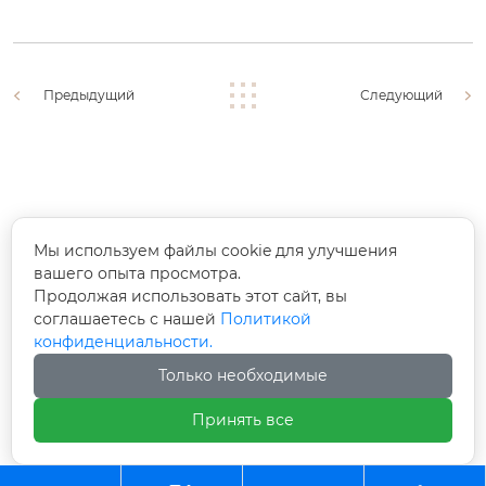
Предыдущий
Следующий
Доп. телефон:
Мы используем файлы cookie для улучшения
+86-18994638686
вашего опыта просмотра.
Продолжая использовать этот сайт, вы
Адрес:
соглашаетесь с нашей
Политикой
конфиденциальности.
Зона коллективного инновационного
Только необходимые
предпринимательства города Яован, Тайсин,
провинции Цзянсу
Принять все
Авторское право©ООО Цзянсу Чжунъянь по