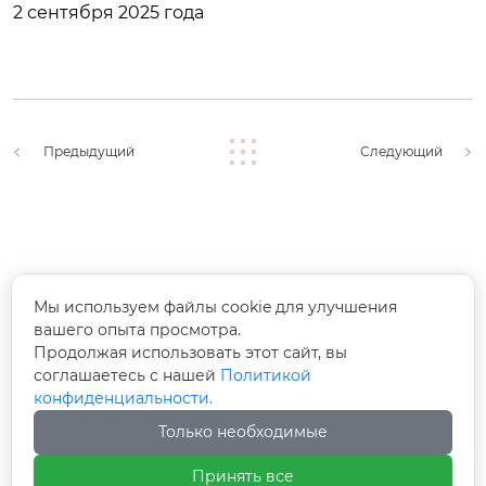
2 сентября 2025 года
Предыдущий
Следующий
Доп. телефон:
Мы используем файлы cookie для улучшения
+86-18994638686
вашего опыта просмотра.
Продолжая использовать этот сайт, вы
Адрес:
соглашаетесь с нашей
Политикой
конфиденциальности.
Зона коллективного инновационного
Только необходимые
предпринимательства города Яован, Тайсин,
провинции Цзянсу
Принять все