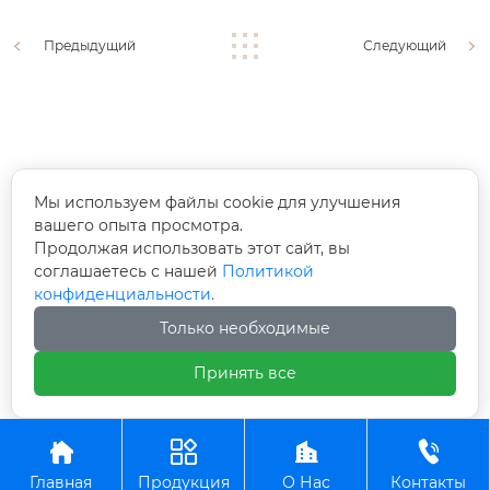
Предыдущий
Следующий
Доп. телефон:
Мы используем файлы cookie для улучшения
+86-18994638686
вашего опыта просмотра.
Продолжая использовать этот сайт, вы
Адрес:
соглашаетесь с нашей
Политикой
конфиденциальности.
Зона коллективного инновационного
Только необходимые
предпринимательства города Яован, Тайсин,
провинции Цзянсу
Принять все
Авторское право©ООО Цзянсу Чжунъянь по




производству вилочных погрузчиков
Главная
Продукция
О Нас
Контакты